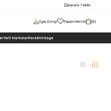
Sipariş Takibi
Üye Girişi
Favorilerim
0
ar
Yerli Markalar
Rare&Vintage