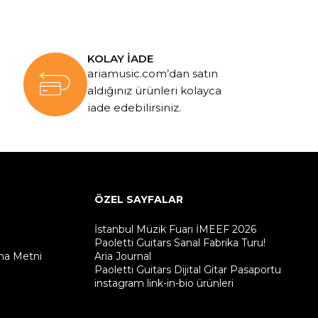
KOLAY İADE
ariamusic.com’dan satın
aldığınız ürünleri kolayca
iade edebilirsiniz.
ÖZEL SAYFALAR
İstanbul Müzik Fuarı İMEEF 2026
Paoletti Guitars Sanal Fabrika Turu!
ma Metni
Aria Journal
Paoletti Guitars Dijital Gitar Pasaportu
instagram link-in-bio ürünleri