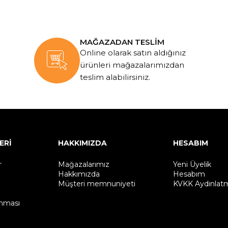
MAĞAZADAN TESLİM
Online olarak satın aldığınız
ürünleri mağazalarımızdan
teslim alabilirsiniz.
ERİ
HAKKIMIZDA
HESABIM
r
Mağazalarımız
Yeni Üyelik
Hakkımızda
Hesabım
Müşteri memnuniyeti
KVKK Aydınlat
unması