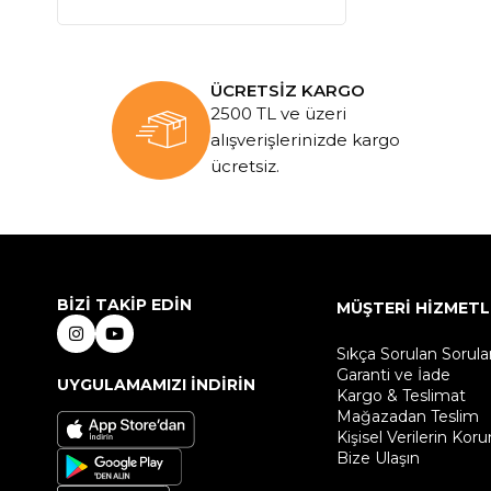
ÜCRETSİZ KARGO
2500 TL ve üzeri
alışverişlerinizde kargo
ücretsiz.
BİZİ TAKİP EDİN
MÜŞTERİ HİZMETL
Sıkça Sorulan Sorula
Garanti ve İade
UYGULAMAMIZI İNDİRİN
Kargo & Teslimat
Mağazadan Teslim
Kişisel Verilerin Kor
Bize Ulaşın