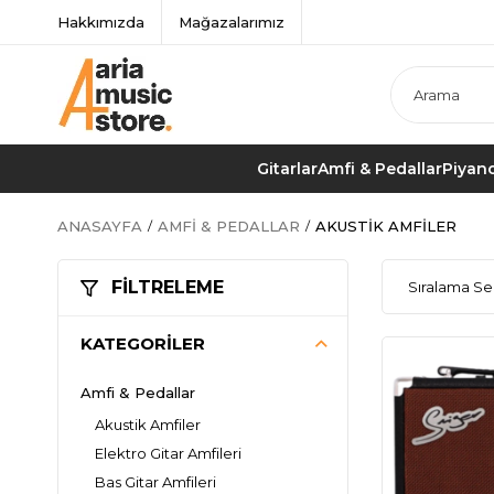
Hakkımızda
Mağazalarımız
Gitarlar
Amfi & Pedallar
Piyano
ANASAYFA
AMFI & PEDALLAR
AKUSTIK AMFILER
FILTRELEME
KATEGORILER
Amfi & Pedallar
Akustik Amfiler
Elektro Gitar Amfileri
Bas Gitar Amfileri