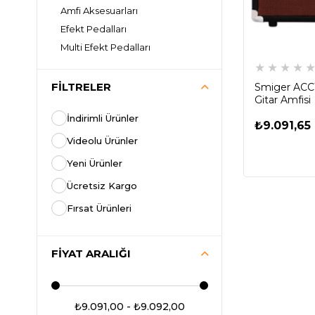
Amfi Aksesuarları
Efekt Pedalları
Multi Efekt Pedalları
★
★
★
★
FILTRELER
Smiger ACC1
Gitar Amfisi
İndirimli Ürünler
₺9.091,65
Videolu Ürünler
Yeni Ürünler
Ücretsiz Kargo
Fırsat Ürünleri
FIYAT ARALIĞI
₺9.091,00 - ₺9.092,00