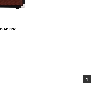
★
5 Akustik
1