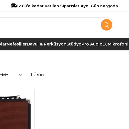
12.00’a kadar verilen Sİparİşler Aynı Gün Kargoda
lar
Nefesliler
Davul & Perküsyon
Stüdyo
Pro Audio
DJ
Mikrofonl
1 Ürün