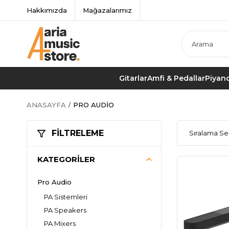
Hakkımızda
Mağazalarımız
Gitarlar
Amfi & Pedallar
Piyano
ANASAYFA
PRO AUDIO
FILTRELEME
KATEGORILER
Pro Audio
PA Sistemleri
PA Speakers
PA Mixers