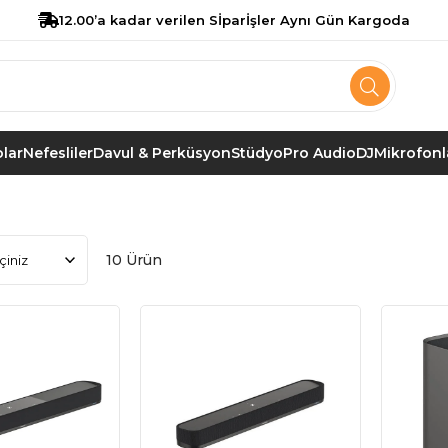
12.00’a kadar verilen Sİparİşler Aynı Gün Kargoda
lar
Nefesliler
Davul & Perküsyon
Stüdyo
Pro Audio
DJ
Mikrofonl
10 Ürün