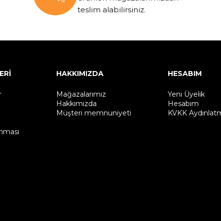
teslim alabilirsiniz.
ERİ
HAKKIMIZDA
HESABIM
r
Mağazalarımız
Yeni Üyelik
Hakkımızda
Hesabım
Müşteri memnuniyeti
KVKK Aydınlat
unması