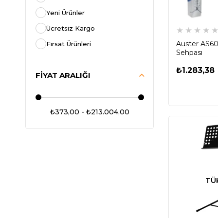
Yeni Ürünler
Ücretsiz Kargo
★
★
★
★
Auster AS60
Fırsat Ürünleri
Sehpası
₺1.283,38
FIYAT ARALIĞI
₺373,00 - ₺213.004,00
TÜ