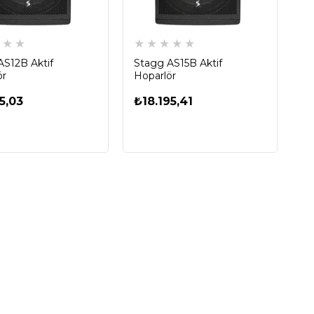
★
★
★
★
★
★
★
AS12B Aktif
Stagg AS15B Aktif
ör
Hoparlör
5,03
₺18.195,41