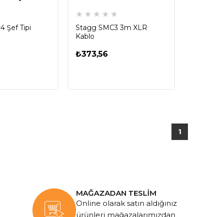
★
★
★
★
★
★
 Şef Tipi
Stagg SMC3 3m XLR
Kablo
₺373,56
1
MAĞAZADAN TESLİM
Online olarak satın aldığınız
ürünleri mağazalarımızdan