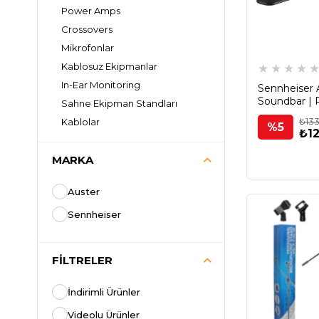
Power Amps
Crossovers
Mikrofonlar
Kablosuz Ekipmanlar
★
★
★
★
In-Ear Monitoring
Sennheise
Soundbar | 
Sahne Ekipman Standları
₺133
Kablolar
%5
₺12
PA Aksesuarları
Rare & Vintage
MARKA
Gitarlar
Amfi & Pedallar
Auster
Piyanolar
Sennheiser
Davul & Perküsyon
Nefesliler
Stüdyo
FILTRELER
DJ Ekipmanları
Mikrofonlar
İndirimli Ürünler
Aksesuarlar
Videolu Ürünler