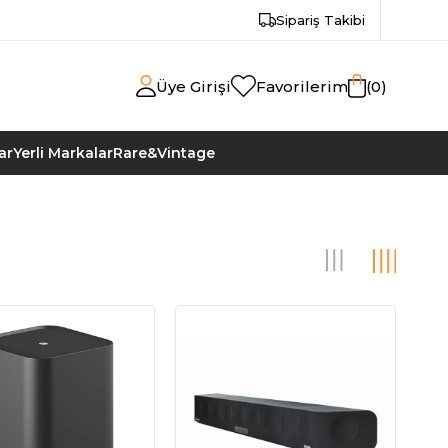
Sipariş Takibi
Üye Girişi
Favorilerim
0
ar
Yerli Markalar
Rare&Vintage