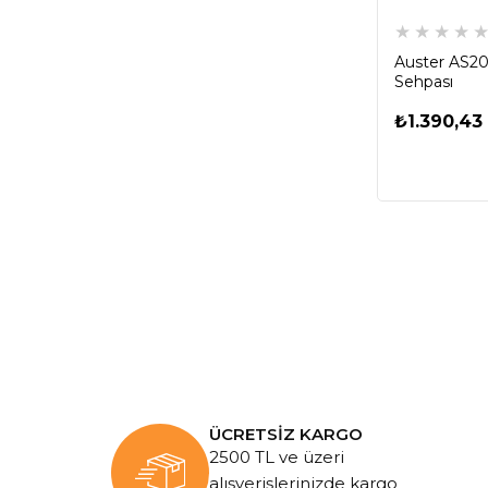
★
★
★
★
Auster AS204
Sehpası
₺1.390,43
ÜCRETSİZ KARGO
2500 TL ve üzeri
alışverişlerinizde kargo