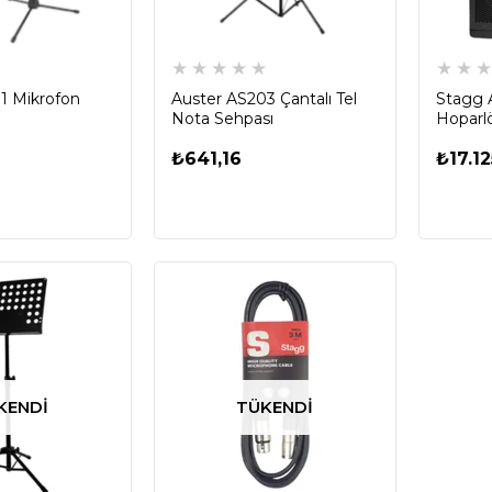
★
★
★
★
★
★
★
★
★
1 Mikrofon
Auster AS203 Çantalı Tel
Stagg 
Nota Sehpası
Hoparl
₺641,16
₺17.12
KENDI
TÜKENDI