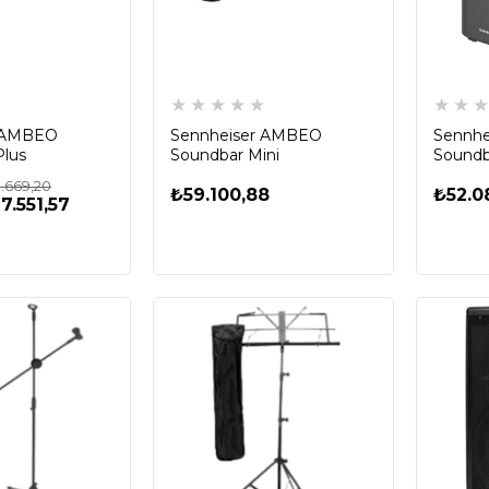
★
★
★
★
★
★
★
★
★
r AMBEO
Sennheiser AMBEO
Sennh
Plus
Soundbar Mini
Soundb
.669,20
₺59.100,88
₺52.0
7.551,57