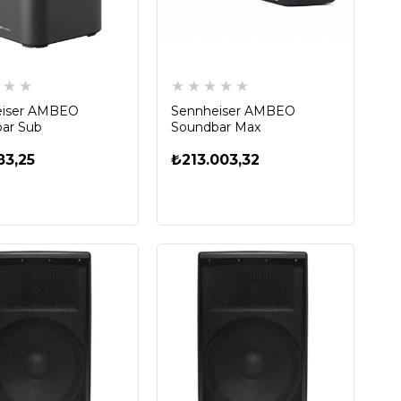
★
★
★
★
★
★
★
eiser AMBEO
Sennheiser AMBEO
ar Sub
Soundbar Max
83,25
₺213.003,32