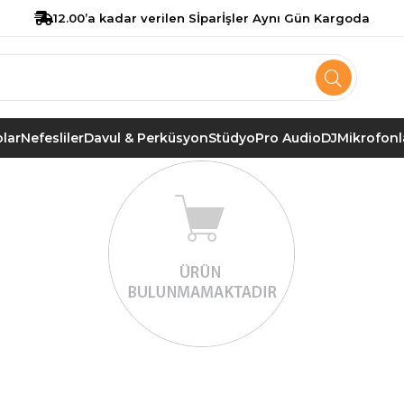
12.00’a kadar verilen Sİparİşler Aynı Gün Kargoda
lar
Nefesliler
Davul & Perküsyon
Stüdyo
Pro Audio
DJ
Mikrofonl