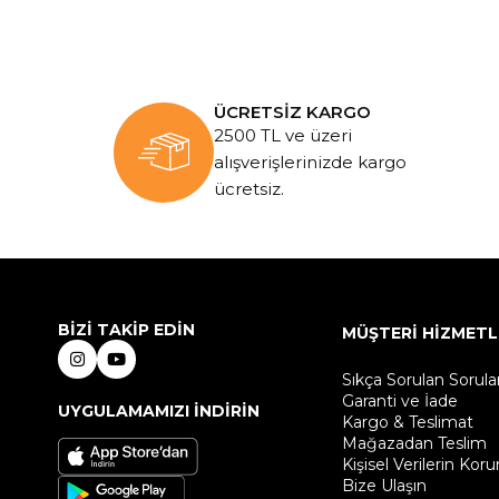
ÜCRETSİZ KARGO
2500 TL ve üzeri
alışverişlerinizde kargo
ücretsiz.
BİZİ TAKİP EDİN
MÜŞTERİ HİZMETL
Sıkça Sorulan Sorula
Garanti ve İade
UYGULAMAMIZI İNDİRİN
Kargo & Teslimat
Mağazadan Teslim
Kişisel Verilerin Kor
Bize Ulaşın