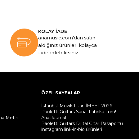
KOLAY İADE
ariamusic.com’dan satın
aldığınız ürünleri kolayca
iade edebilirsiniz.
ÖZEL SAYFALAR
İstanbul Müzik Fuarı İMEEF 2026
Paoletti Guitars Sanal Fabrika Turu!
ma Metni
Aria Journal
Paoletti Guitars Dijital Gitar Pasaportu
instagram link-in-bio ürünleri