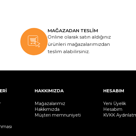
MAĞAZADAN TESLİM
Online olarak satın aldığınız
ürünleri mağazalarımızdan
teslim alabilirsiniz.
ERİ
HAKKIMIZDA
HESABIM
r
Mağazalarımız
Yeni Üyelik
Hakkımızda
Hesabım
Müşteri memnuniyeti
KVKK Aydınlat
unması