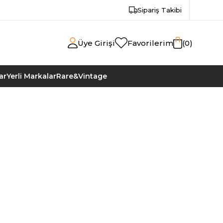
Sipariş Takibi
Üye Girişi
Favorilerim
0
ar
Yerli Markalar
Rare&Vintage