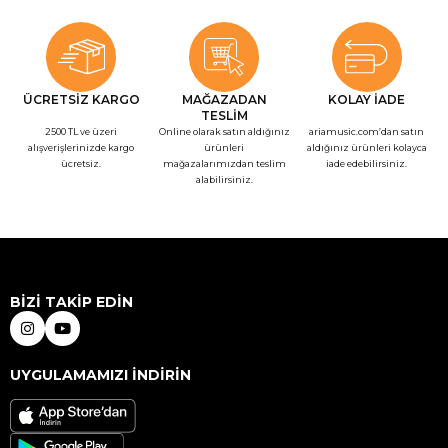
ÜCRETSİZ KARGO
MAĞAZADAN
KOLAY İADE
TESLİM
2500 TL ve üzeri
Online olarak satın aldığınız
ariamusic.com’dan satın
alışverişlerinizde kargo
ürünleri
aldığınız ürünleri kolayca
ücretsiz.
mağazalarımızdan teslim
iade edebilirsiniz.
alabilirsiniz.
BİZİ TAKİP EDİN
UYGULAMAMIZI İNDİRİN