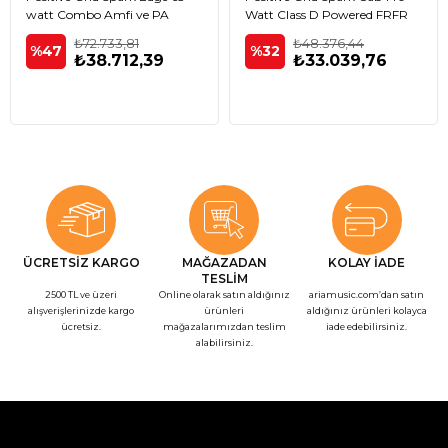
watt Combo Amfi ve PA
Watt Class D Powered FRFR
Sistem
Kabin
₺72.733,81
₺48.376,44
%47
%32
₺38.712,39
₺33.039,76
ÜCRETSİZ KARGO
MAĞAZADAN
KOLAY İADE
TESLİM
2500 TL ve üzeri
Online olarak satın aldığınız
ariamusic.com’dan satın
alışverişlerinizde kargo
ürünleri
aldığınız ürünleri kolayca
ücretsiz.
mağazalarımızdan teslim
iade edebilirsiniz.
alabilirsiniz.