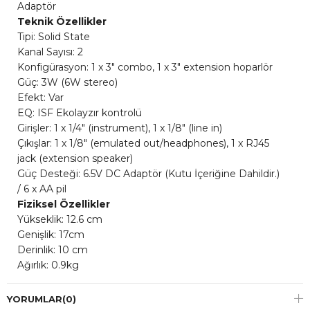
Adaptör
Teknik Özellikler
Tipi: Solid State
Kanal Sayısı: 2
Konfigürasyon: 1 x 3" combo, 1 x 3" extension hoparlör
Güç: 3W (6W stereo)
Efekt: Var
EQ: ISF Ekolayzır kontrolü
Girişler: 1 x 1/4" (instrument), 1 x 1/8" (line in)
Çıkışlar: 1 x 1/8" (emulated out/headphones), 1 x RJ45
jack (extension speaker)
Güç Desteği: 6.5V DC Adaptör (Kutu İçeriğine Dahildir.)
/ 6 x AA pil
Fiziksel Özellikler
Yükseklik: 12.6 cm
Genişlik: 17cm
Derinlik: 10 cm
Ağırlık: 0.9kg
YORUMLAR
(0)