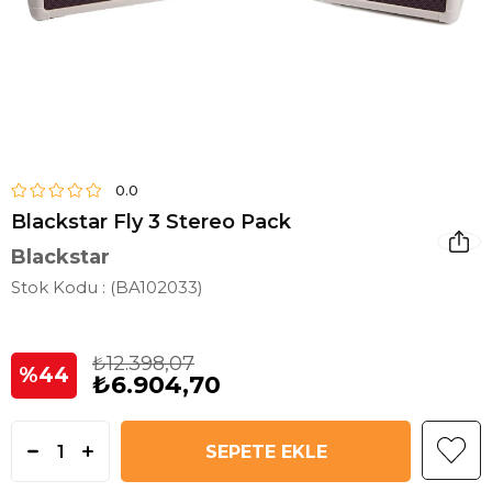
0.0
Blackstar Fly 3 Stereo Pack
Blackstar
Stok Kodu
(BA102033)
₺12.398,07
44
₺6.904,70