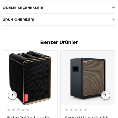
ÖDEME SEÇENEKLERI
ÜRÜN ÖNERILERI
Benzer Ürünler
★
★
★
★
★
★
★
★
★
★
Positive Grid Spark Edge 65-
Positive Grid Spark Cab 140-