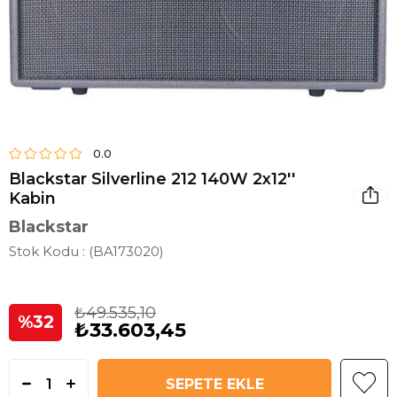
0.0
Blackstar Silverline 212 140W 2x12''
Kabin
Blackstar
Stok Kodu
(BA173020)
₺49.535,10
32
₺33.603,45