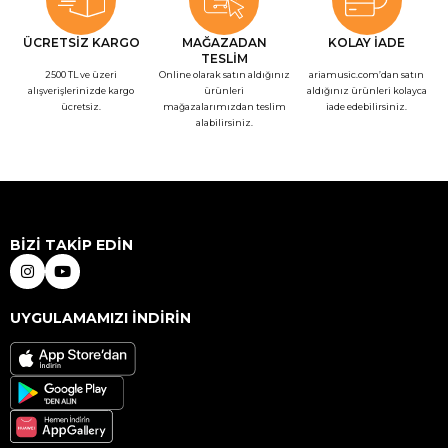
ÜCRETSİZ KARGO
MAĞAZADAN
KOLAY İADE
TESLİM
2500 TL ve üzeri
Online olarak satın aldığınız
ariamusic.com’dan satın
alışverişlerinizde kargo
ürünleri
aldığınız ürünleri kolayca
ücretsiz.
mağazalarımızdan teslim
iade edebilirsiniz.
alabilirsiniz.
BİZİ TAKİP EDİN
UYGULAMAMIZI İNDİRİN