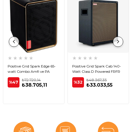
★
★
★
★
★
★
★
★
★
★
Positive Grid Spark Edge 65-
Positive Grid Spark Cab 140-
watt Combo Amfi ve PA
Watt Class D Powered FRFR
Sistem
Kabin
₺72.720,14
₺48.367,35
%47
%32
₺38.705,11
₺33.033,55