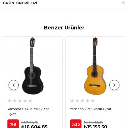
ÜRÜN ÖNERILERI
Benzer Ürünler
★
★
★
★
★
★
★
★
★
★
Yamaha C40 Klasik Gitar -
Yamaha C70 Klasik Gitar
Siyah
₺17.961,75
₺23.282,26
%8
%35
₺16.604,85
₺15.153,50