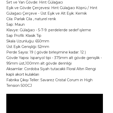
Sırt ve Yan Gövde: Hint Gülağacı
Eşik ve Gövde Çerçevesi: Hint Gülağacı Köprü / Hint
Gülağacı Çerçeve - Üst Eşik ve Alt Eşik: Kemik
Cila: Parlak Cila , naturel renk
Sap: Maun
Klavye: Gülağacı - 5-7-9. perdelerde sedef işleme
Sap Profili: Klasik Tip
Skala Uzunluğu: 650mm
Üst Eşik Genişliği: 52mm
Perde Sayısı: 19 ( gövde birleşimine kadar: 12 )
Gövde Yapısı: İspanyol tipi - 375mm alt gövde genişlik -
95mm üst,100mm alt gövde derinliği
Aksamlar: Cordoba Siyah tutacaklı Floral Altın Rengi
kaplı akort kulakları
Fabrika Çıkışı Teller: Savarez Cristal Corum in High
Tension 500CJ