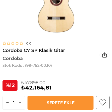
0.0
Cordoba C7 SP Klasik Gitar
Cordoba
Stok Kodu
(99-752-0030)
₺47.898,00
12
₺42.164,81