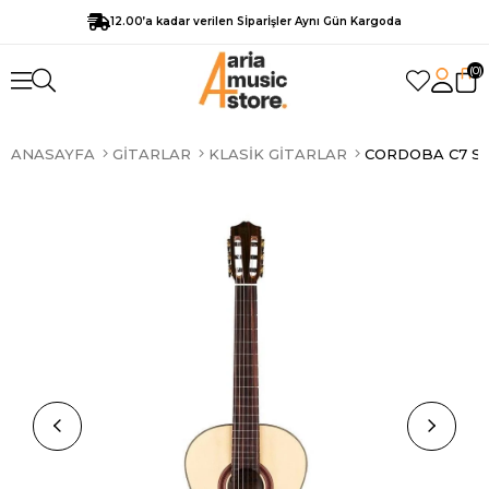
12.00’a kadar verilen Sİparİşler Aynı Gün Kargoda
0
ANASAYFA
GITARLAR
KLASIK GITARLAR
CORDOBA C7 SP