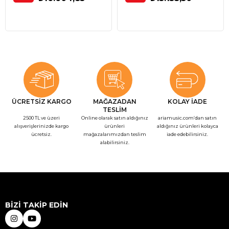
ÜCRETSİZ KARGO
MAĞAZADAN
KOLAY İADE
TESLİM
2500 TL ve üzeri
Online olarak satın aldığınız
ariamusic.com’dan satın
alışverişlerinizde kargo
ürünleri
aldığınız ürünleri kolayca
ücretsiz.
mağazalarımızdan teslim
iade edebilirsiniz.
alabilirsiniz.
BİZİ TAKİP EDİN