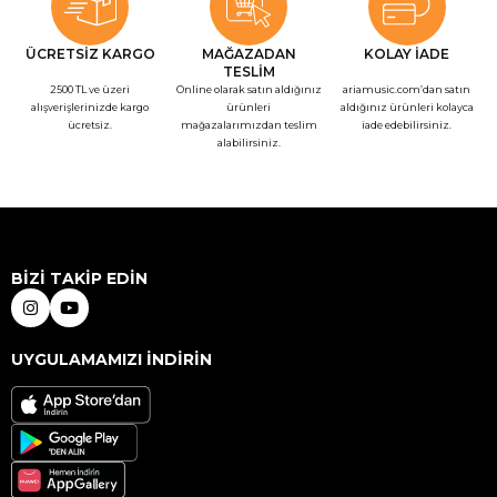
ÜCRETSİZ KARGO
MAĞAZADAN
KOLAY İADE
TESLİM
2500 TL ve üzeri
Online olarak satın aldığınız
ariamusic.com’dan satın
alışverişlerinizde kargo
ürünleri
aldığınız ürünleri kolayca
ücretsiz.
mağazalarımızdan teslim
iade edebilirsiniz.
alabilirsiniz.
BİZİ TAKİP EDİN
UYGULAMAMIZI İNDİRİN