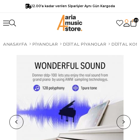
12.00’a kadar verilen Sİparİşler Aynı Gün Kargoda
0
ANASAYFA
PIYANOLAR
DIJITAL PIYANOLAR
DIJITAL KO