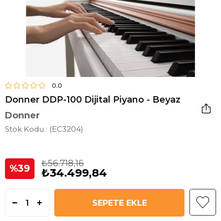
0.0
Donner DDP-100 Dijital Piyano - Beyaz
Donner
Stok Kodu
(EC3204)
₺56.718,16
39
₺34.499,84