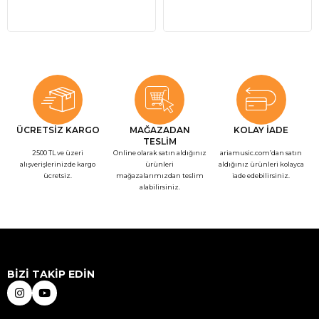
ÜCRETSİZ KARGO
MAĞAZADAN
KOLAY İADE
TESLİM
2500 TL ve üzeri
Online olarak satın aldığınız
ariamusic.com’dan satın
alışverişlerinizde kargo
ürünleri
aldığınız ürünleri kolayca
ücretsiz.
mağazalarımızdan teslim
iade edebilirsiniz.
alabilirsiniz.
BİZİ TAKİP EDİN