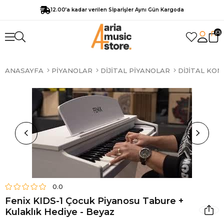
12.00’a kadar verilen Sİparİşler Aynı Gün Kargoda
0
ANASAYFA
PIYANOLAR
DIJITAL PIYANOLAR
DIJITAL KO
0.0
Fenix KIDS-1 Çocuk Piyanosu Tabure +
Kulaklık Hediye - Beyaz