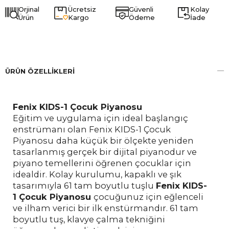
Orjinal
Ücretsiz
Güvenli
Kolay
Ürün
Kargo
Ödeme
İade
ÜRÜN ÖZELLIKLERI
Fenix KIDS-1 Çocuk Piyanosu
Eğitim ve uygulama için ideal başlangıç
enstrümanı olan Fenix KIDS-1 Çocuk
Piyanosu
daha küçük bir ölçekte yeniden
tasarlanmış gerçek bir dijital piyanodur ve
piyano temellerini öğrenen çocuklar için
idealdir. Kolay kurulumu, kapaklı ve şık
tasarımıyla 61 tam boyutlu tuşlu
Fenix KIDS-
1 Çocuk Piyanosu
çocuğunuz için eğlenceli
ve ilham verici bir ilk enstürmandır. 61 tam
boyutlu tuş, klavye çalma tekniğini