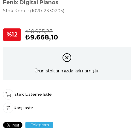
Fenix Digital Pianos
Stok Kodu
(102012330205)
₺10.925,23
12
₺9.668,10
Ürün stoklarımızda kalmamıştır.
İstek Listeme Ekle
Karşılaştır
Telegram