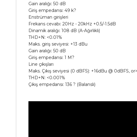
Gain aralığı: 50 dB
Giriş empedansı: 49 k?
Enstrüman girişleri
Frekans cevabı: 20Hz - 20kHz +0.5/-1.5dB
Dinamik aralığı: 108 dB (A-Ağırlıklı)
THD+N: <0.01%
Maks. giriş seviyesi: +13 dBu
Gain aralığı: 50 dB
Giriş empedansı: 1 M?
Line çıkışları
Maks. Çıkış seviyesi (0 dBFS): +16dBu @ 0dBFS, or
THD+N: <0.001%
Çıkış empedansı: 136 ? (Balanslı)