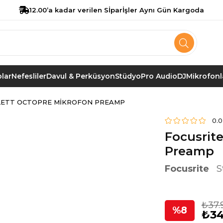
12.00’a kadar verilen Sİparİşler Aynı Gün Kargoda
lar
Nefesliler
Davul & Perküsyon
Stüdyo
Pro Audio
DJ
Mikrofonl
LETT OCTOPRE MIKROFON PREAMP
0.0
Focusrite
Preamp
Focusrite
S
₺37.
8
₺34