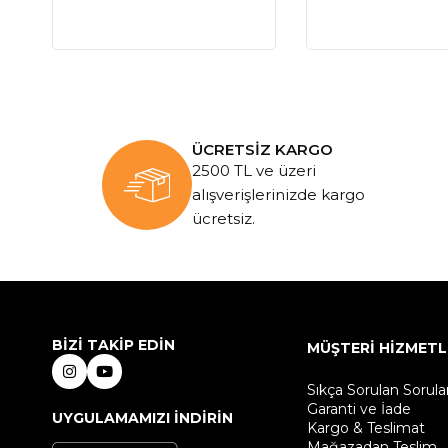
ÜCRETSİZ KARGO
2500 TL ve üzeri
alışverişlerinizde kargo
ücretsiz.
BİZİ TAKİP EDİN
MÜŞTERİ HİZMETL
Sıkça Sorulan Sorula
Garanti ve İade
UYGULAMAMIZI İNDİRİN
Kargo & Teslimat
Mağazadan Teslim