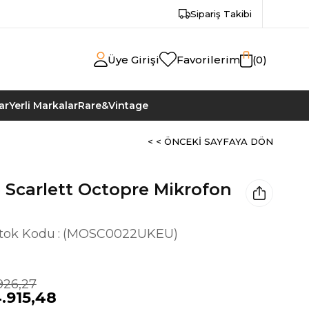
Sipariş Takibi
Üye Girişi
Favorilerim
0
ar
Yerli Markalar
Rare&Vintage
< < ÖNCEKI SAYFAYA DÖN
 Scarlett Octopre Mikrofon
tok Kodu
(MOSC0022UKEU)
926,27
.915,48