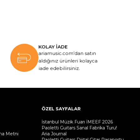
KOLAY İADE
ariamusic.com’dan satın
aldığınız ürünleri kolayca
iade edebilirsiniz.
ÖZEL SAYFALAR
İstanbul Müzik Fuarı İMEEF 2026
Paoletti Guitars Sanal Fabrika Turu!
ma Metni
Aria Journal
Paoletti Guitars Dijital Gitar Pasaportu