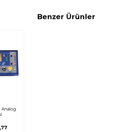
Benzer Ürünler
e Analog
i
,77