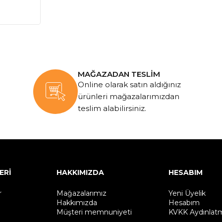
MAĞAZADAN TESLİM
Online olarak satın aldığınız
ürünleri mağazalarımızdan
teslim alabilirsiniz.
ERİ
HAKKIMIZDA
HESABIM
r
Mağazalarımız
Yeni Üyelik
Hakkımızda
Hesabım
Müşteri memnuniyeti
KVKK Aydınlat