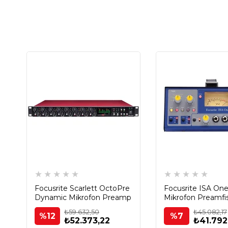
★
★
★
★
★
★
★
★
★
★
Focusrite Scarlett OctoPre
Focusrite ISA On
Dynamic Mikrofon Preamp
Mikrofon Preamfis
₺59.632,50
₺45.082,17
%12
%7
₺52.373,22
₺41.792