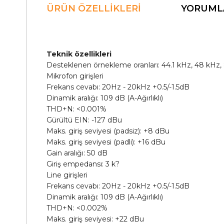
ÜRÜN ÖZELLIKLERI
YORUML
Teknik özellikleri
Desteklenen örnekleme oranları: 44.1 kHz, 48 kHz, 
Mikrofon girişleri
Frekans cevabı: 20Hz - 20kHz +0.5/-1.5dB
Dinamik aralığı: 109 dB (A-Ağırlıklı)
THD+N: <0.001%
Gürültü EIN: -127 dBu
Maks. giriş seviyesi (padsiz): +8 dBu
Maks. giriş seviyesi (padli): +16 dBu
Gain aralığı: 50 dB
Giriş empedansı: 3 k?
Line girişleri
Frekans cevabı: 20Hz - 20kHz +0.5/-1.5dB
Dinamik aralığı: 109 dB (A-Ağırlıklı)
THD+N: <0.002%
Maks. giriş seviyesi: +22 dBu