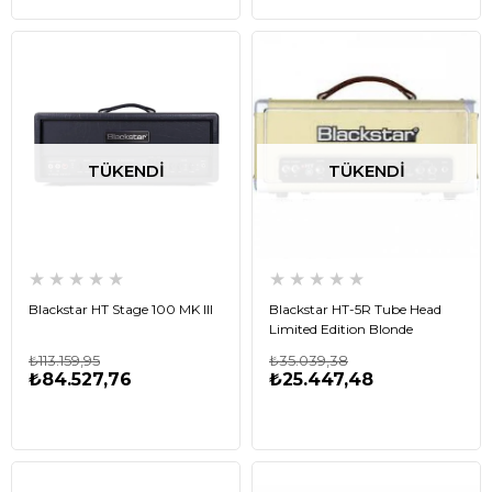
TÜKENDI
TÜKENDI
★
★
★
★
★
★
★
★
★
★
Blackstar HT Stage 100 MK III
Blackstar HT-5R Tube Head
Limited Edition Blonde
₺113.159,95
₺35.039,38
₺84.527,76
₺25.447,48