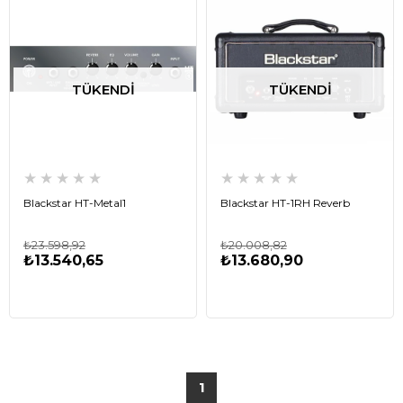
TÜKENDI
TÜKENDI
★
★
★
★
★
★
★
★
★
★
Blackstar HT-Metal1
Blackstar HT-1RH Reverb
₺23.598,92
₺20.008,82
₺13.540,65
₺13.680,90
1