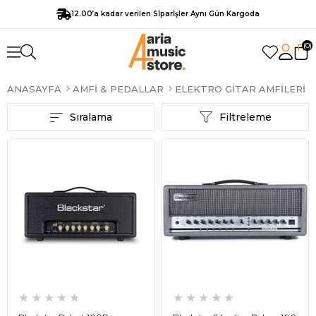
12.00’a kadar verilen Sİparİşler Aynı Gün Kargoda
0
ANASAYFA
AMFI & PEDALLAR
ELEKTRO GITAR AMFILERI
Sıralama
Filtreleme
★
★
★
★
★
★
★
★
★
★