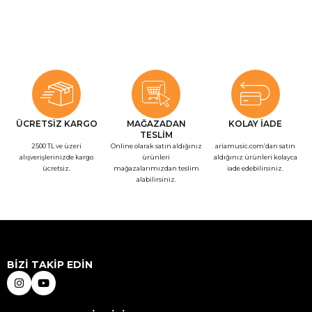
ÜCRETSİZ KARGO
MAĞAZADAN
KOLAY İADE
TESLİM
2500 TL ve üzeri
Online olarak satın aldığınız
ariamusic.com’dan satın
alışverişlerinizde kargo
ürünleri
aldığınız ürünleri kolayca
ücretsiz.
mağazalarımızdan teslim
iade edebilirsiniz.
alabilirsiniz.
BİZİ TAKİP EDİN