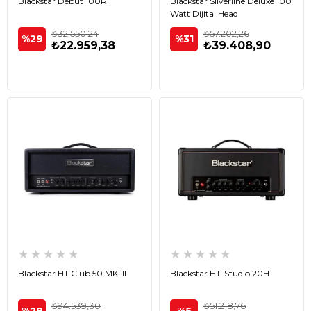
Blackstar Debut 100R
Blackstar Silverline Deluxe 100
Watt Dijital Head
₺32.550,24
₺57.202,26
%29
%31
₺22.959,38
₺39.408,90
★
★
★
★
★
★
★
★
★
★
Blackstar HT Club 50 MK III
Blackstar HT-Studio 20H
₺94.539,30
₺51.218,76