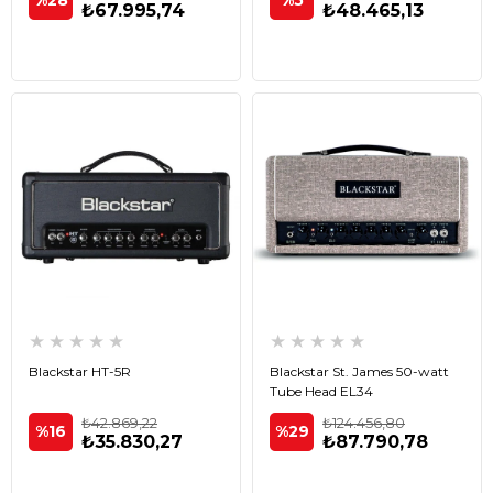
%28
%5
₺67.995,74
₺48.465,13
★
★
★
★
★
★
★
★
★
★
Blackstar HT-5R
Blackstar St. James 50-watt
Tube Head EL34
₺42.869,22
₺124.456,80
%16
%29
₺35.830,27
₺87.790,78