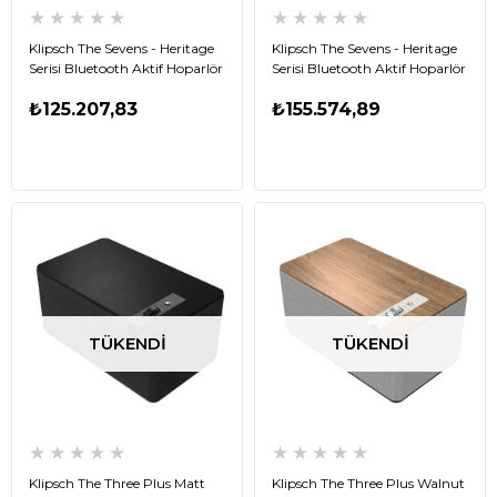
★
★
★
★
★
★
★
★
★
★
Klipsch The Sevens - Heritage
Klipsch The Sevens - Heritage
Serisi Bluetooth Aktif Hoparlör
Serisi Bluetooth Aktif Hoparlör
Ceviz - Tek
Siyah - Tek
₺125.207,83
₺155.574,89
TÜKENDI
TÜKENDI
★
★
★
★
★
★
★
★
★
★
Klipsch The Three Plus Matt
Klipsch The Three Plus Walnut