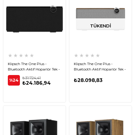
TÜKENDI
★
★
★
★
★
★
★
★
★
★
Klipsch The One Plus -
Klipsch The One Plus -
Bluetooth Aktif Hoparlör Tek -
Bluetooth Aktif Hoparlör Tek -
Siyah
Ahşap
₺31.724,41
%24
₺28.098,83
₺24.186,94