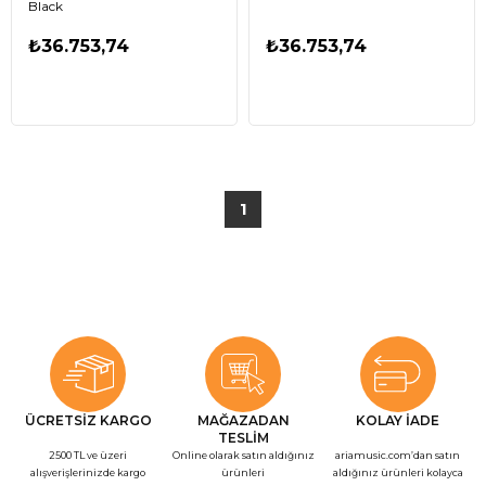
Black
₺36.753,74
₺36.753,74
1
ÜCRETSİZ KARGO
MAĞAZADAN
KOLAY İADE
TESLİM
2500 TL ve üzeri
Online olarak satın aldığınız
ariamusic.com’dan satın
alışverişlerinizde kargo
ürünleri
aldığınız ürünleri kolayca