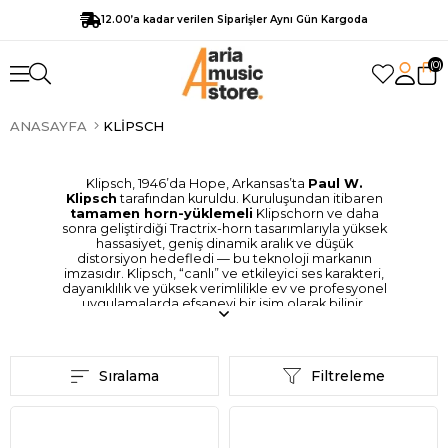
12.00’a kadar verilen Sİparİşler Aynı Gün Kargoda
0
ANASAYFA
KLIPSCH
Klipsch, 1946’da Hope, Arkansas’ta
Paul W.
Klipsch
tarafından kuruldu. Kuruluşundan itibaren
tamamen horn-yüklemeli
Klipschorn ve daha
sonra geliştirdiği Tractrix-horn tasarımlarıyla yüksek
hassasiyet, geniş dinamik aralık ve düşük
distorsiyon hedefledi — bu teknoloji markanın
imzasıdır. Klipsch, “canlı” ve etkileyici ses karakteri,
dayanıklılık ve yüksek verimlilikle ev ve profesyonel
uygulamalarda efsanevi bir isim olarak bilinir.
Sıralama
Filtreleme