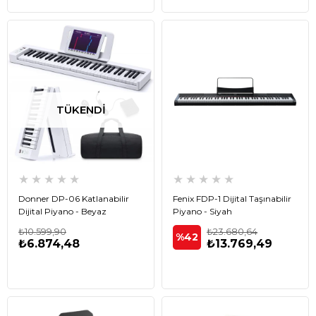
TÜKENDI
★
★
★
★
★
★
★
★
★
★
Donner DP-06 Katlanabilir
Fenix FDP-1 Dijital Taşınabilir
Dijital Piyano - Beyaz
Piyano - Siyah
₺10.599,90
₺23.680,64
%42
₺6.874,48
₺13.769,49