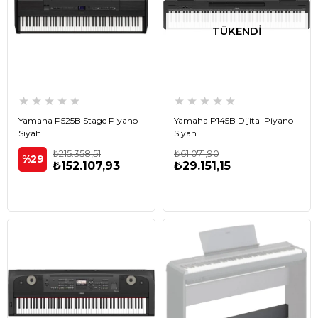
TÜKENDI
★
★
★
★
★
★
★
★
★
★
Yamaha P525B Stage Piyano -
Yamaha P145B Dijital Piyano -
Siyah
Siyah
₺215.358,51
₺61.071,90
%29
₺152.107,93
₺29.151,15