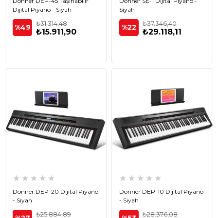
Donner DEP-45 Taşınabilir
Donner SE-1 Dijital Piyano -
Dijital Piyano - Siyah
Siyah
₺31.314,48
₺37.346,40
%49
%22
₺15.911,90
₺29.118,11
★
★
★
★
★
★
★
★
★
★
Donner DEP-20 Dijital Piyano
Donner DEP-10 Dijital Piyano
- Siyah
- Siyah
₺25.884,89
₺28.376,08