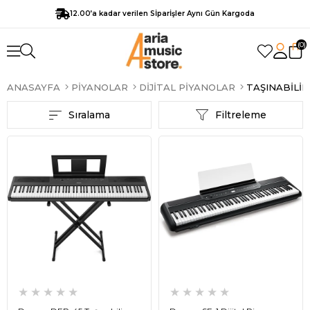
12.00’a kadar verilen Sİparİşler Aynı Gün Kargoda
0
ANASAYFA
PIYANOLAR
DIJITAL PIYANOLAR
TAŞINABILIR
Sıralama
Filtreleme
★
★
★
★
★
★
★
★
★
★