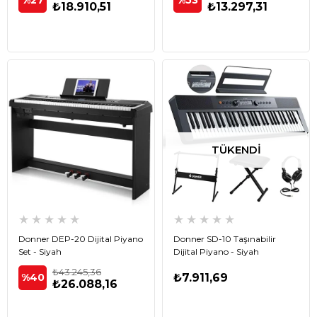
%27
%53
₺18.910,51
₺13.297,31
TÜKENDI
★
★
★
★
★
★
★
★
★
★
Donner DEP-20 Dijital Piyano
Donner SD-10 Taşınabilir
Set - Siyah
Dijital Piyano - Siyah
₺43.245,36
%40
₺7.911,69
₺26.088,16