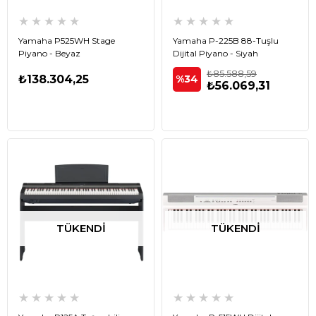
★
★
★
★
★
★
★
★
★
★
Yamaha P525WH Stage
Yamaha P-225B 88-Tuşlu
Piyano - Beyaz
Dijital Piyano - Siyah
₺85.588,59
₺138.304,25
%34
₺56.069,31
TÜKENDI
TÜKENDI
★
★
★
★
★
★
★
★
★
★