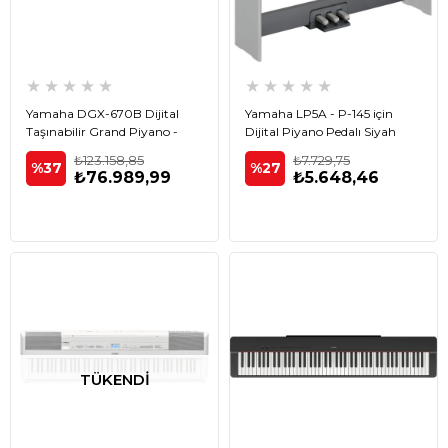
★
★
★
★
★
★
★
★
★
★
Yamaha DGX-670B Dijital
Yamaha LP5A - P-145 için
Taşınabilir Grand Piyano -
Dijital Piyano Pedalı Siyah
Siyah
₺123.158,85
₺7.729,75
%37
%27
₺76.989,99
₺5.648,46
TÜKENDI