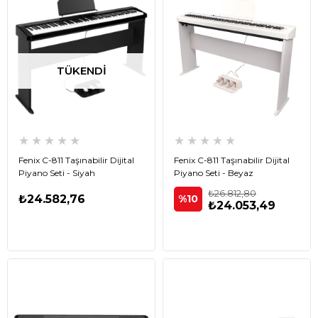
TÜKENDI
★
★
★
★
★
★
★
★
★
★
Fenix C-811 Taşınabilir Dijital
Fenix C-811 Taşınabilir Dijital
Piyano Seti - Siyah
Piyano Seti - Beyaz
₺26.812,80
₺24.582,76
%10
₺24.053,49