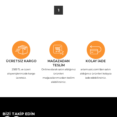
1
ÜCRETSİZ KARGO
MAĞAZADAN
KOLAY İADE
TESLİM
2500 TL ve üzeri
Online olarak satın aldığınız
ariamusic.com’dan satın
alışverişlerinizde kargo
ürünleri
aldığınız ürünleri kolayca
ücretsiz.
mağazalarımızdan teslim
iade edebilirsiniz.
alabilirsiniz.
BİZİ TAKİP EDİN