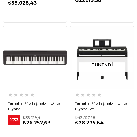
₺55.213,30
₺59.028,43
TÜKENDI
★
★
★
★
★
★
★
★
★
★
Yamaha P45 Taşınabilir Dijital
Yamaha P45 Taşınabilir Dijital
Piyano
Piyano Seti
₺39.129,44
₺43.527,28
%33
₺26.257,63
₺28.275,64