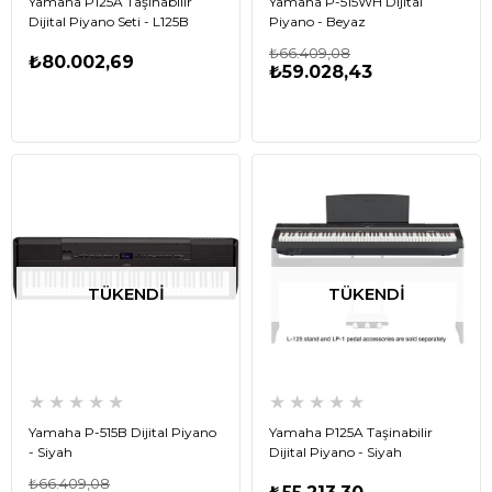
Yamaha P125A Taşınabilir
Yamaha P-515WH Dijital
Dijital Piyano Seti - L125B
Piyano - Beyaz
Stand ile Birlikte
₺66.409,08
₺80.002,69
₺59.028,43
TÜKENDI
TÜKENDI
★
★
★
★
★
★
★
★
★
★
Yamaha P-515B Dijital Piyano
Yamaha P125A Taşinabilir
- Siyah
Dijital Piyano - Siyah
₺66.409,08