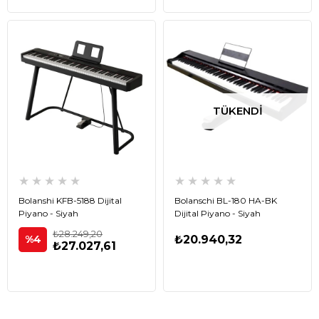
TÜKENDI
★
★
★
★
★
★
★
★
★
★
Bolanshi KFB-5188 Dijital
Bolanschi BL-180 HA-BK
Piyano - Siyah
Dijital Piyano - Siyah
₺28.249,20
%4
₺20.940,32
₺27.027,61