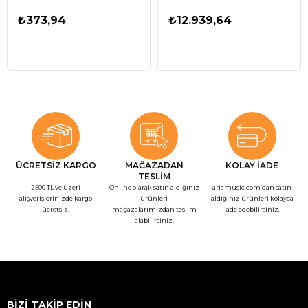
₺373,94
₺12.939,64
ÜCRETSİZ KARGO
MAĞAZADAN
KOLAY İADE
TESLİM
2500 TL ve üzeri
Online olarak satın aldığınız
ariamusic.com’dan satın
alışverişlerinizde kargo
ürünleri
aldığınız ürünleri kolayca
ücretsiz.
mağazalarımızdan teslim
iade edebilirsiniz.
alabilirsiniz.
BİZİ TAKİP EDİN