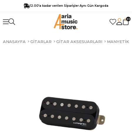
12.00’a kadar verilen Sİparİşler Aynı Gün Kargoda
0
ANASAYFA
GITARLAR
GITAR AKSESUARLARI
MANYETIKL