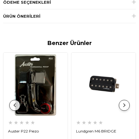
ÖDEME SEÇENEKLERI
ÜRÜN ÖNERILERI
Benzer Ürünler
★
★
★
★
★
★
★
★
★
★
Auster P22 Piezo
Lundgren M6 BRIDGE