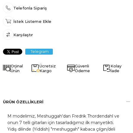
Telefonla Sipariş
İstek Listeme Ekle
Karşılaştır
Telegram
Orjinal
Ücretsiz
Güvenli
Kolay
Ürün
Kargo
Ödeme
İade
ÜRÜN ÖZELLIKLERI
M modelimiz, Meshuggah'dan Fredrik Thordendahl ve
onun 7 telli gitarları için tasarladığımız ilk manyetikti.
Yidiş dilinde (Yiddish) "meshuggah" kabaca çılgın/deli