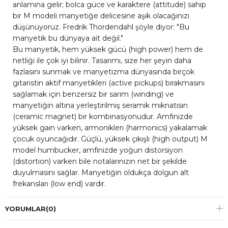
anlamına gelir; bolca güce ve karaktere (attitude) sahip
bir M modeli manyetiğe delicesine aşık olacağınızı
düşünüyoruz. Fredrik Thordendahl şöyle diyor: "Bu
manyetik bu dünyaya ait değil."
Bu manyetik, hem yüksek gücü (high power) hem de
netliği ile çok iyi bilinir. Tasarımı, size her şeyin daha
fazlasını sunmak ve manyetizma dünyasında birçok
gitaristin aktif manyetikleri (active pickups) bırakmasını
sağlamak için benzersiz bir sarım (winding) ve
manyetiğin altına yerleştirilmiş seramik mıknatısın
(ceramic magnet) bir kombinasyonudur. Amfinizde
yüksek gain varken, armonikleri (harmonics) yakalamak
çocuk oyuncağıdır. Güçlü, yüksek çıkışlı (high output) M
model humbucker, amfinizde yoğun distorsiyon
(distortion) varken bile notalarınızın net bir şekilde
duyulmasını sağlar. Manyetiğin oldukça dolgun alt
frekansları (low end) vardır.
YORUMLAR
(0)