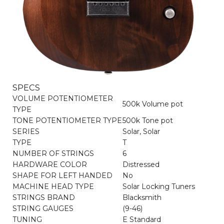
SPECS
VOLUME POTENTIOMETER
500k Volume pot
TYPE
TONE POTENTIOMETER TYPE
500k Tone pot
SERIES
Solar, Solar
TYPE
T
NUMBER OF STRINGS
6
HARDWARE COLOR
Distressed
SHAPE FOR LEFT HANDED
No
MACHINE HEAD TYPE
Solar Locking Tuners
STRINGS BRAND
Blacksmith
STRING GAUGES
(9-46)
TUNING
E Standard