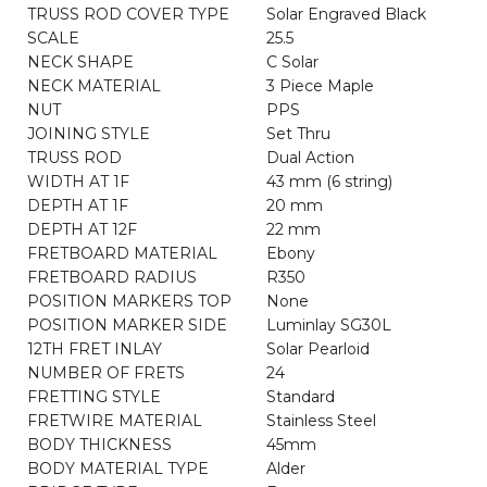
TRUSS ROD COVER TYPE
Solar Engraved Black
SCALE
25.5
NECK SHAPE
C Solar
NECK MATERIAL
3 Piece Maple
NUT
PPS
JOINING STYLE
Set Thru
TRUSS ROD
Dual Action
WIDTH AT 1F
43 mm (6 string)
DEPTH AT 1F
20 mm
DEPTH AT 12F
22 mm
FRETBOARD MATERIAL
Ebony
FRETBOARD RADIUS
R350
POSITION MARKERS TOP
None
POSITION MARKER SIDE
Luminlay SG30L
12TH FRET INLAY
Solar Pearloid
NUMBER OF FRETS
24
FRETTING STYLE
Standard
FRETWIRE MATERIAL
Stainless Steel
BODY THICKNESS
45mm
BODY MATERIAL TYPE
Alder