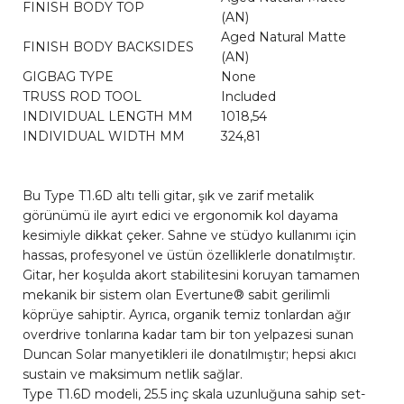
FINISH BODY TOP
(AN)
Aged Natural Matte
FINISH BODY BACKSIDES
(AN)
GIGBAG TYPE
None
TRUSS ROD TOOL
Included
INDIVIDUAL LENGTH MM
1018,54
INDIVIDUAL WIDTH MM
324,81
Bu Type T1.6D altı telli gitar, şık ve zarif metalik
görünümü ile ayırt edici ve ergonomik kol dayama
kesimiyle dikkat çeker. Sahne ve stüdyo kullanımı için
hassas, profesyonel ve üstün özelliklerle donatılmıştır.
Gitar, her koşulda akort stabilitesini koruyan tamamen
mekanik bir sistem olan Evertune® sabit gerilimli
köprüye sahiptir. Ayrıca, organik temiz tonlardan ağır
overdrive tonlarına kadar tam bir ton yelpazesi sunan
Duncan Solar manyetikleri ile donatılmıştır; hepsi akıcı
sustain ve maksimum netlik sağlar.
Type T1.6D modeli, 25.5 inç skala uzunluğuna sahip set-