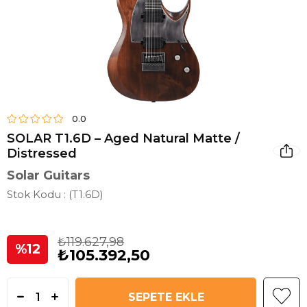
0.0
SOLAR T1.6D – Aged Natural Matte /
Distressed
Solar Guitars
Stok Kodu
(T1.6D)
₺119.627,98
12
₺105.392,50