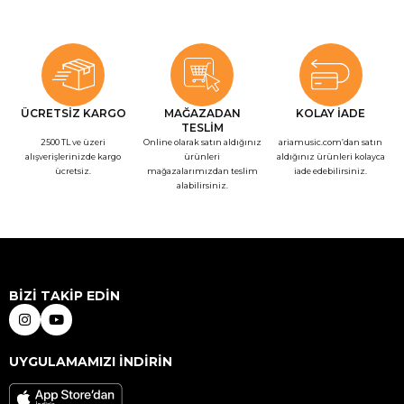
ÜCRETSİZ KARGO
MAĞAZADAN
KOLAY İADE
TESLİM
2500 TL ve üzeri
Online olarak satın aldığınız
ariamusic.com’dan satın
alışverişlerinizde kargo
ürünleri
aldığınız ürünleri kolayca
ücretsiz.
mağazalarımızdan teslim
iade edebilirsiniz.
alabilirsiniz.
BİZİ TAKİP EDİN
UYGULAMAMIZI İNDİRİN