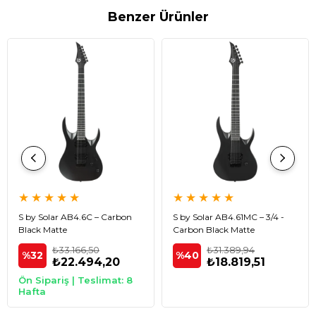
Benzer Ürünler
★
★
★
★
★
★
★
★
★
★
S by Solar AB4.6C – Carbon
S by Solar AB4.61MC – 3/4 -
Black Matte
Carbon Black Matte
₺33.166,50
₺31.389,94
%32
%40
₺22.494,20
₺18.819,51
Ön Sipariş | Teslimat: 8
Hafta