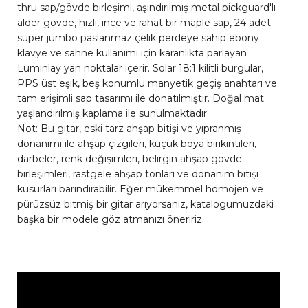
thru sap/gövde birleşimi, aşındırılmış metal pickguard'lı
alder gövde, hızlı, ince ve rahat bir maple sap, 24 adet
süper jumbo paslanmaz çelik perdeye sahip ebony
klavye ve sahne kullanımı için karanlıkta parlayan
Luminlay yan noktalar içerir. Solar 18:1 kilitli burgular,
PPS üst eşik, beş konumlu manyetik geçiş anahtarı ve
tam erişimli sap tasarımı ile donatılmıştır. Doğal mat
yaşlandırılmış kaplama ile sunulmaktadır.
Not: Bu gitar, eski tarz ahşap bitişi ve yıpranmış
donanımı ile ahşap çizgileri, küçük boya birikintileri,
darbeler, renk değişimleri, belirgin ahşap gövde
birleşimleri, rastgele ahşap tonları ve donanım bitişi
kusurları barındırabilir. Eğer mükemmel homojen ve
pürüzsüz bitmiş bir gitar arıyorsanız, katalogumuzdaki
başka bir modele göz atmanızı öneririz.