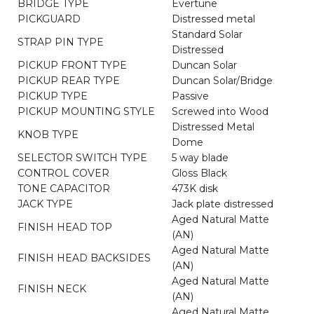
BRIDGE TYPE
Evertune
PICKGUARD
Distressed metal
Standard Solar
STRAP PIN TYPE
Distressed
PICKUP FRONT TYPE
Duncan Solar
PICKUP REAR TYPE
Duncan Solar/Bridge
PICKUP TYPE
Passive
PICKUP MOUNTING STYLE
Screwed into Wood
Distressed Metal
KNOB TYPE
Dome
SELECTOR SWITCH TYPE
5 way blade
CONTROL COVER
Gloss Black
TONE CAPACITOR
473K disk
JACK TYPE
Jack plate distressed
Aged Natural Matte
FINISH HEAD TOP
(AN)
Aged Natural Matte
FINISH HEAD BACKSIDES
(AN)
Aged Natural Matte
FINISH NECK
(AN)
Aged Natural Matte