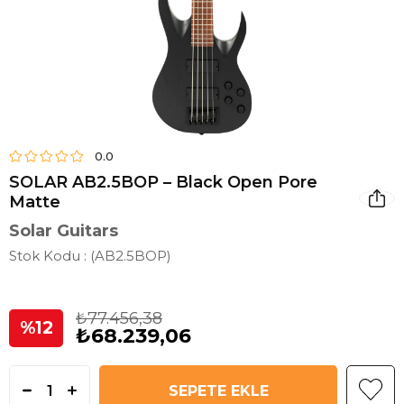
0.0
SOLAR AB2.5BOP – Black Open Pore
Matte
Solar Guitars
Stok Kodu
(AB2.5BOP)
₺77.456,38
12
₺68.239,06