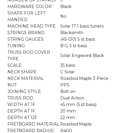
NUMBER OF STRINGS
5
HARDWARE COLOR
Black
SHAPE FOR LEFT
No
HANDED
MACHINE HEAD TYPE
Solar 17:1 bass tuners
STRINGS BRAND
Blacksmith
STRING GAUGES
(45-130) 5 st bass
TUNING
B-G 5 st bass
TRUSS ROD COVER
Solar Engraved Black
TYPE
SCALE
35 bass
NECK SHAPE
C Solar
NECK MATERIAL
Roasted Maple 3 Piece
NUT
PPS
JOINING STYLE
Bolt on
TRUSS ROD
Dual Action
WIDTH AT 1F
45 mm (5 st bass)
DEPTH AT 1F
20 mm
DEPTH AT 12F
22 mm
FRETBOARD MATERIAL
Roasted Maple
FRETBOARD RADIUS
R400