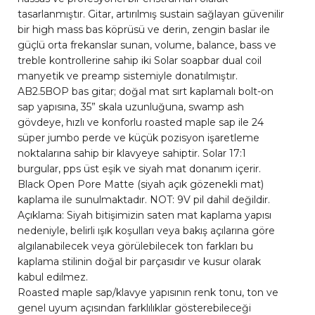
tasarlanmıştır. Gitar, artırılmış sustain sağlayan güvenilir
bir high mass bas köprüsü ve derin, zengin baslar ile
güçlü orta frekanslar sunan, volume, balance, bass ve
treble kontrollerine sahip iki Solar soapbar dual coil
manyetik ve preamp sistemiyle donatılmıştır.
AB2.5BOP bas gitar; doğal mat sırt kaplamalı bolt-on
sap yapısına, 35” skala uzunluğuna, swamp ash
gövdeye, hızlı ve konforlu roasted maple sap ile 24
süper jumbo perde ve küçük pozisyon işaretleme
noktalarına sahip bir klavyeye sahiptir. Solar 17:1
burgular, pps üst eşik ve siyah mat donanım içerir.
Black Open Pore Matte (siyah açık gözenekli mat)
kaplama ile sunulmaktadır. NOT: 9V pil dahil değildir.
Açıklama: Siyah bitişimizin saten mat kaplama yapısı
nedeniyle, belirli ışık koşulları veya bakış açılarına göre
algılanabilecek veya görülebilecek ton farkları bu
kaplama stilinin doğal bir parçasıdır ve kusur olarak
kabul edilmez.
Roasted maple sap/klavye yapısının renk tonu, ton ve
genel uyum açısından farklılıklar gösterebileceği