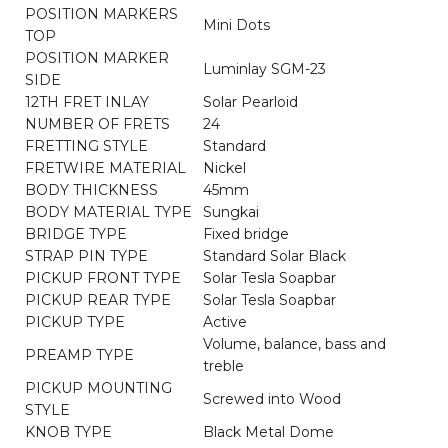
POSITION MARKERS
Mini Dots
TOP
POSITION MARKER
Luminlay SGM-23
SIDE
12TH FRET INLAY
Solar Pearloid
NUMBER OF FRETS
24
FRETTING STYLE
Standard
FRETWIRE MATERIAL
Nickel
BODY THICKNESS
45mm
BODY MATERIAL TYPE
Sungkai
BRIDGE TYPE
Fixed bridge
STRAP PIN TYPE
Standard Solar Black
PICKUP FRONT TYPE
Solar Tesla Soapbar
PICKUP REAR TYPE
Solar Tesla Soapbar
PICKUP TYPE
Active
Volume, balance, bass and
PREAMP TYPE
treble
PICKUP MOUNTING
Screwed into Wood
STYLE
KNOB TYPE
Black Metal Dome