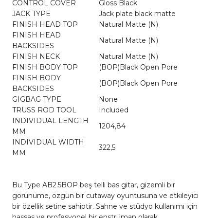
CONTROL COVER
Gloss Black
JACK TYPE
Jack plate black matte
FINISH HEAD TOP
Natural Matte (N)
FINISH HEAD
Natural Matte (N)
BACKSIDES
FINISH NECK
Natural Matte (N)
FINISH BODY TOP
(BOP)Black Open Pore
FINISH BODY
(BOP)Black Open Pore
BACKSIDES
GIGBAG TYPE
None
TRUSS ROD TOOL
Included
INDIVIDUAL LENGTH
1204,84
MM
INDIVIDUAL WIDTH
322,5
MM
Bu Type AB2.5BOP beş telli bas gitar, gizemli bir
görünüme, özgün bir cutaway oyuntusuna ve etkileyici
bir özellik setine sahiptir. Sahne ve stüdyo kullanımı için
hassas ve profesyonel bir enstrüman olarak