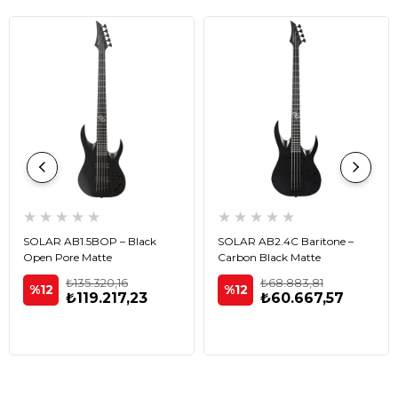
★
★
★
★
★
★
★
★
★
★
SOLAR AB1.5BOP – Black
SOLAR AB2.4C Baritone –
Open Pore Matte
Carbon Black Matte
₺135.320,16
₺68.883,81
%12
%12
₺119.217,23
₺60.667,57