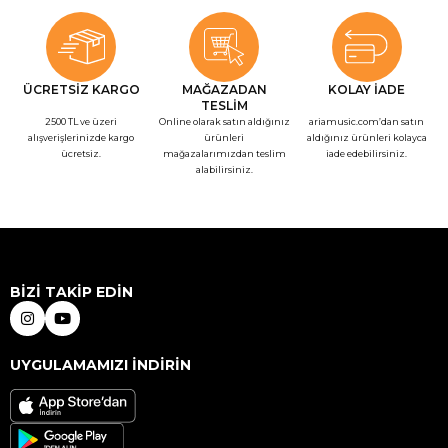
ÜCRETSİZ KARGO
MAĞAZADAN
KOLAY İADE
TESLİM
2500 TL ve üzeri
Online olarak satın aldığınız
ariamusic.com’dan satın
alışverişlerinizde kargo
ürünleri
aldığınız ürünleri kolayca
ücretsiz.
mağazalarımızdan teslim
iade edebilirsiniz.
alabilirsiniz.
BİZİ TAKİP EDİN
UYGULAMAMIZI İNDİRİN