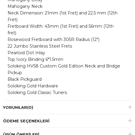
Mahogany Neck
Neck Dimension: 21mm (1st Fret) and 22.5 mm (12th
Fret)
Fretboard Width: 43mm (1st Fret) and 56mm (12th
fret)
Rosewood Fretboard with 305R Radius (12")
22 Jumbo Stainless Steel Frets
Pearloid Dot Inlay
Top Ivory Binding 6*1.5mm
Soloking HV58 Custom Gold Edition Neck and Bridge
Pickup
Black Pickguard
Soloking Gold Hardware
Soloking Gold Classic Tuners
YORUMLAR
(0)
ÖDEME SEÇENEKLERI
ÜRÜN ÖNERILERI