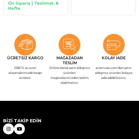
Ön Sipariş | Teslimat: 8
Hafta
ÜCRETSİZ KARGO
MAĞAZADAN
KOLAY İADE
TESLİM
2500 TL ve üzeri
Online olarak satın aldığınız
ariamusic.com’dan satın
alışverişlerinizde kargo
ürünleri
aldığınız ürünleri kolayca
ücretsiz.
mağazalarımızdan teslim
iade edebilirsiniz.
alabilirsiniz.
BİZİ TAKİP EDİN