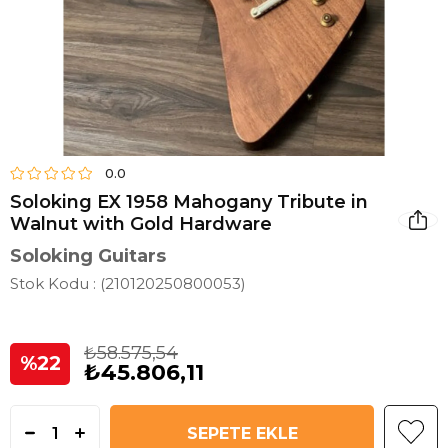
0.0
Soloking EX 1958 Mahogany Tribute in
Walnut with Gold Hardware
Soloking Guitars
Stok Kodu
(210120250800053)
₺58.575,54
22
₺45.806,11