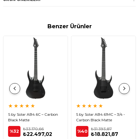
Benzer Ürünler
★
★
★
★
★
★
★
★
★
★
S by Solar AB4.6C – Carbon
S by Solar AB4.61MC – 3/4 -
Black Matte
Carbon Black Matte
₺33.170,66
₺31.393,87
%32
%40
₺22.497,02
₺18.821,87