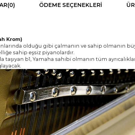
AR
(0)
ÖDEME SEÇENEKLERI
ÜR
ah Krom)
larında olduğu gibi çalmanın ve sahip olmanın büyük 
lliğe sahip eşsiz piyanolardır.
 taşıyan b1, Yamaha sahibi olmanın tüm ayrıcalıklar
ğlayacak.