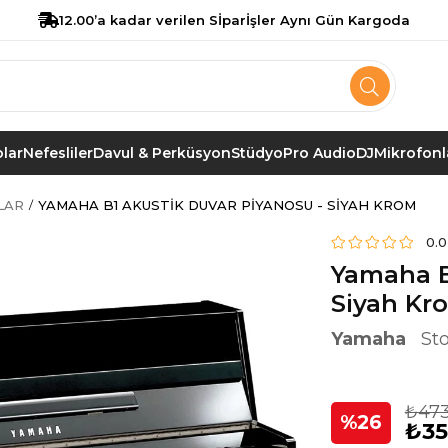
12.00’a kadar verilen Sİparİşler Aynı Gün Kargoda
lar
Nefesliler
Davul & Perküsyon
Stüdyo
Pro Audio
DJ
Mikrofonl
LAR
YAMAHA B1 AKUSTIK DUVAR PIYANOSU - SIYAH KROM
0.0
Yamaha B
Siyah Kr
Yamaha
St
₺473
26
₺35