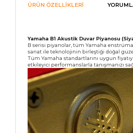
ÜRÜN ÖZELLIKLERI
YORUML
Yamaha B1 Akustik Duvar Piyanosu (Siy
B serisi piyanolar, tüm Yamaha enstrüman
sanat ile teknolojinin birleştiği doğal güze
Tüm Yamaha standartlarını uygun fiyatıyla
etkileyici performanslarla tanışmanızı sa