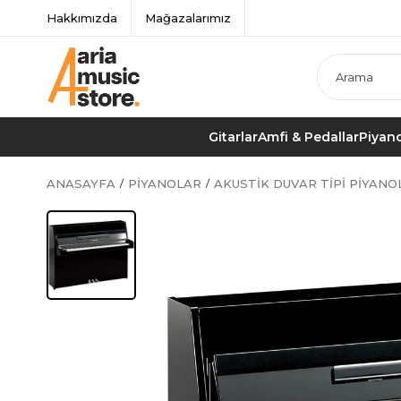
Hakkımızda
Mağazalarımız
Gitarlar
Amfi & Pedallar
Piyano
ANASAYFA
PIYANOLAR
AKUSTIK DUVAR TIPI PIYANO