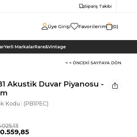
Sipariş Takibi
Üye Girişi
Favorilerim
0
ar
Yerli Markalar
Rare&Vintage
< < ÖNCEKI SAYFAYA DÖN
1 Akustik Duvar Piyanosu -
om
ok Kodu
(PB1PEC)
.025,13
0.559,85