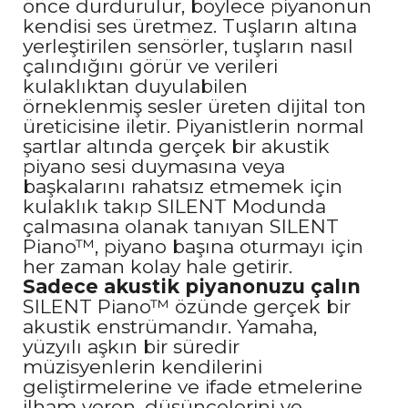
önce durdurulur, böylece piyanonun
kendisi ses üretmez. Tuşların altına
yerleştirilen sensörler, tuşların nasıl
çalındığını görür ve verileri
kulaklıktan duyulabilen
örneklenmiş sesler üreten dijital ton
üreticisine iletir. Piyanistlerin normal
şartlar altında gerçek bir akustik
piyano sesi duymasına veya
başkalarını rahatsız etmemek için
kulaklık takıp SILENT Modunda
çalmasına olanak tanıyan SILENT
Piano™, piyano başına oturmayı için
her zaman kolay hale getirir.
Sadece akustik piyanonuzu çalın
SILENT Piano™ özünde gerçek bir
akustik enstrümandır. Yamaha,
yüzyılı aşkın bir süredir
müzisyenlerin kendilerini
geliştirmelerine ve ifade etmelerine
ilham veren, düşüncelerini ve