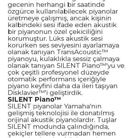
gecenin herhangi bir saatinde
özgürce kullanılabilecek piyanolar
üretmeye çalışmış, ancak kişinin
kalbindeki sesi ifade eden akustik
bir piyanonun özel çekiciliğini
korumuştur. Lüks akustik sesi
korurken ses seviyesini ayarlamaya
olanak tanıyan TransAcoustic™
piyanoyu, kulaklıkla sessiz çalmaya
olanak tanıyan SILENT Piano™'yu ve
çok çeşitli profesyonel düzeyde
otomatik performans içeriğiyle
piyano keyfini daha da ileri taşıyan
Disklavier™'i geliştirdik.
SILENT Piano™
SILENT piyanolar Yamaha'nın
gelişmiş teknolojisi ile donatılmış
orijinal akustik piyanolardır. Tuşlar
SILENT modunda çalındığında,
çekiçler tellere vurmadan hemen