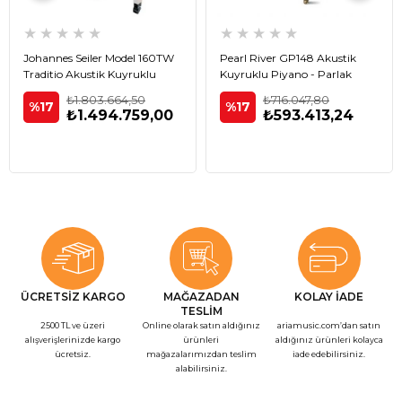
★
★
★
★
★
★
★
★
★
★
Johannes Seiler Model 160TW
Pearl River GP148 Akustik
Traditio Akustik Kuyruklu
Kuyruklu Piyano - Parlak
Piyano - Beyaz
Siyah
₺1.803.664,50
₺716.047,80
%17
%17
₺1.494.759,00
₺593.413,24
ÜCRETSİZ KARGO
MAĞAZADAN
KOLAY İADE
TESLİM
2500 TL ve üzeri
Online olarak satın aldığınız
ariamusic.com’dan satın
alışverişlerinizde kargo
ürünleri
aldığınız ürünleri kolayca
ücretsiz.
mağazalarımızdan teslim
iade edebilirsiniz.
alabilirsiniz.