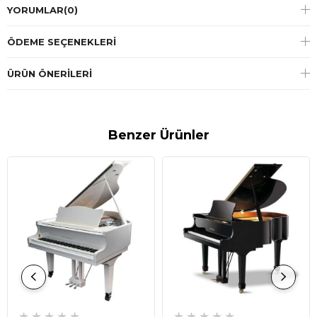
YORUMLAR
(0)
ÖDEME SEÇENEKLERI
ÜRÜN ÖNERILERI
Benzer Ürünler
★
★
★
★
★
★
★
★
★
★