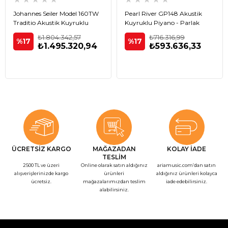
Johannes Seiler Model 160TW
Pearl River GP148 Akustik
Traditio Akustik Kuyruklu
Kuyruklu Piyano - Parlak
Piyano - Beyaz
Siyah
₺1.804.342,57
₺716.316,99
%17
%17
₺1.495.320,94
₺593.636,33
ÜCRETSİZ KARGO
MAĞAZADAN
KOLAY İADE
TESLİM
2500 TL ve üzeri
Online olarak satın aldığınız
ariamusic.com’dan satın
alışverişlerinizde kargo
ürünleri
aldığınız ürünleri kolayca
ücretsiz.
mağazalarımızdan teslim
iade edebilirsiniz.
alabilirsiniz.